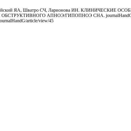
лодзейский ЯА, Шватро СЧ, Ларионова ИН. КЛИНИЧЕСКИ
ТИВНОГО АПНОЭ/ГИПОПНОЭ СНА. journalHandG [Интернет]
/journalHandG/article/view/45