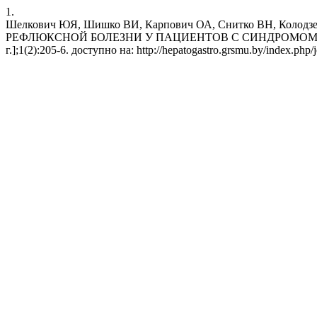
1.
Шелкович ЮЯ, Шишко ВИ, Карпович ОА, Снитко ВН, Ко
РЕФЛЮКСНОЙ БОЛЕЗНИ У ПАЦИЕНТОВ С СИНДРОМОМ ОБСТРУК
г.];1(2):205-6. доступно на: http://hepatogastro.grsmu.by/index.php