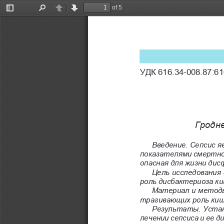
of 5
Toggle
Find
Previous
Next
Sidebar
УДК 616.34-008.87:61
Гродн
Введение. Сепсис я
показателями смертнос
опасная для жизни дис
Цель исследования
роль дисбактериоза ки
Материал и методы.
трагивающих роль киш
Результаты. Устан
лечении сепсиса и ее 