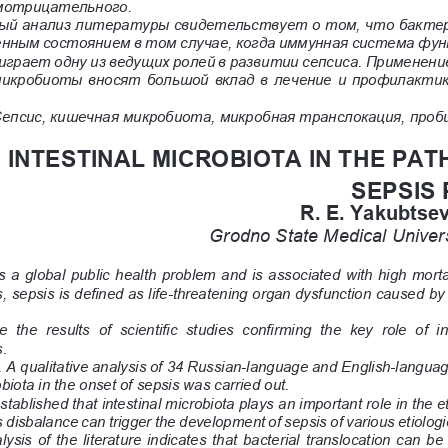
мотрицательного.
ый анализ литературы свидетельствует о том, что бактер
ным состоянием в том случае, когда иммунная система фун
грает одну из ведущих ролей в развитии сепсиса. Применени
икробиоты вносят большой вклад в лечение и профилактику
Сепсис, кишечная микробиота, микробная транслокация, проб
 INTESTINAL MICROBIOTA IN THE PAT
SEPSIS
R. E. Yakubtsev
Grodno State Medical Univers
 a global public health problem and is associated with high mortalit
, sepsis is defined as life-threatening organ dysfunction caused b
 the  results  of  scientific  studies  confirming  the  key  role  of  in
.
 A qualitative analysis of 34 Russian-language and English-languag
robiota in the onset of sepsis was carried out.
stablished that intestinal microbiota plays an important role in the 
s disbalance can trigger the development of sepsis of various etiolog
sis of the literature indicates that bacterial translocation can be