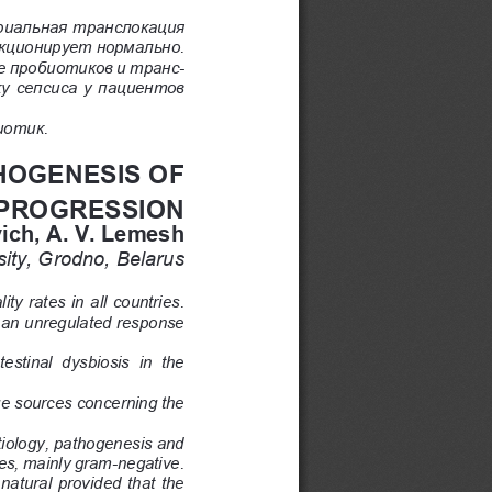
иальная транслокация 
кционирует нормально. 
е пробиотиков и транс-
 сепсиса у пациентов 
иотик.
HOGENESIS OF 
 PROGRESSION
ich, A. V. Lemesh
ity, Grodno, Belarus
y rates in all countries. 
y an unregulated response 
testinal  dysbiosis  in  the 
e sources concerning the 
etiology, pathogenesis and 
ies, mainly gram-negative.
 natural provided that the 