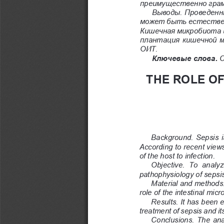
преимущественно гра
Выводы. Проведенн
может быть естествен
Кишечная микробиота и
плантация кишечной м
ОИТ.
Ключевые слова.
 
THE ROLE OF
Background. Sepsis is
According to recent views
of the host to infection.
Objective.  To  analyze 
pathophysiology of sepsis
Material and methods.
role of the intestinal mic
Results. It has been e
treatment of sepsis and it
Conclusions. The analy