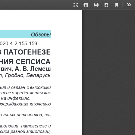
Current
Presentation
Open
Print
Download
Too
View
Mode
Обзоры
2020-4-2-155-159
 ПАТОГЕНЕЗЕ 
НИЯ СЕПСИСА
евич, А. В. Лемеш
, Гродно, Беларусь
я и связан с высокими 
псис определяется как 
 на инфекцию.
дтверждающих ключевую 
зычных источников, за-
иологии, патогенезе и 
иса разной этиологии, 