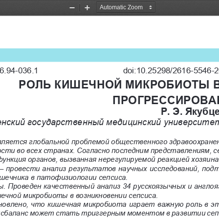
Zoom
Zoom
Out
In
6.94-036.1
doi:10.25298/2616-5546-
РОЛЬ КИШЕЧНОЙ МИКРОБИОТЫ В
ПРОГРЕССИРОВА
Р. Э. Якубц
енский государственный медицинский университет
вляется глобальной проблемой общественного здравоохранени
ти во всех странах. Согласно последним представлениям, cе
функция органов, вызванная нерегулируемой реакцией хозяина
 – провести анализ результатов научных исследований, по
шечника в патофизиологии сепсиса.
 Проведен качественный анализ 34 русскоязычных и англоя
ечной микробиоты в возникновении сепсиса.
овлено, что кишечная микробиота играет важную роль в эт
дисбаланс может стать триггерным моментом в развитии сепс