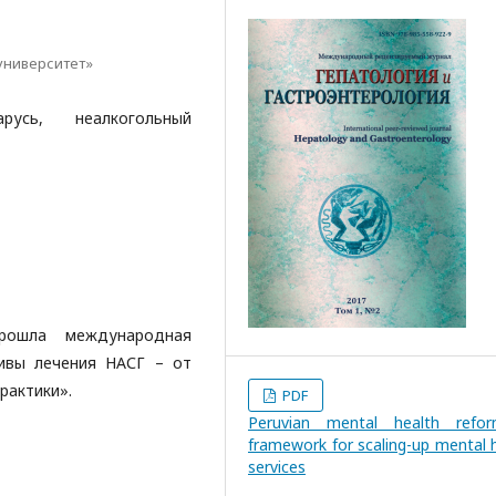
университет»
арусь, неалкогольный
рошла международная
тивы лечения НАСГ – от
рактики».
PDF
Peruvian mental health refo
framework for scaling-up mental 
services