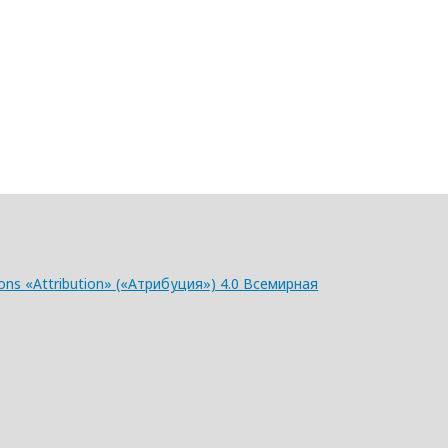
ns «Attribution» («Атрибуция») 4.0 Всемирная