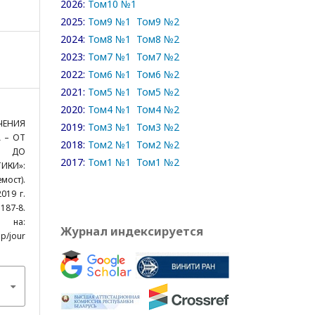
2026:
Том10 №1
2025:
Том9 №1
Том9 №2
2024:
Том8 №1
Том8 №2
2023:
Том7 №1
Том7 №2
2022:
Том6 №1
Том6 №2
2021:
Том5 №1
Том5 №2
2020:
Том4 №1
Том4 №2
ЧЕНИЯ
2019:
Том3 №1
Том3 №2
 – ОТ
2018:
Том2 №1
Том2 №2
Й ДО
2017:
Том1 №1
Том1 №2
КИ»:
мост).
019 г.
:187-8.
а:
Журнал индексируется
p/jour