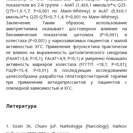
показатели во 2-й группе – АлАТ (1,4±0,1 ммоль/л*ч; Q25-
Q75=1,0-1,7; P<0,001 по Mann-Whitney) и АсАТ (0,9±0,1
ммоль/л*ч; Q25-Q75=0,7-1,4; P<0,001 по Mann-Whitney).
Заключение. Таким образом, использование
амитриптилина оказывает достоверное влияние на
биохимические показатели цитолиза (P<0,001) и
холестаза (P<0,001) у наркозависимых пациентов с малой
активностью ХГС. Применение флуоксетина практически
не влияло на выраженность цитолитического синдрома
(FАлАТ=3,6; P>0,1); FАсАТ=4,9; P>0,1) и умеренно повышало
активность маркеров холестаза (FГГТП =18,1; P<0,01);
FЩФ=15,4; P<0,01). В последующих исследованиях
целесообразна разработка гепатопротекторной терапии
при применении антидепрессантов у пациентов с
опиоидной зависимостью и ХГС.
Литература
1. Sosin IK, Chuev JuF. Narkologija [Narcology]. Harkov: