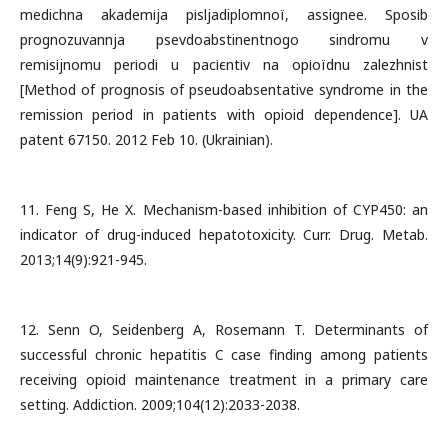
medichna akademіja pіsljadiplomnoї, assignee. Sposіb
prognozuvannja psevdoabstinentnogo sindromu v
remіsіjnomu perіodі u pacієntіv na opіoїdnu zalezhnіst
[Method of prognosis of pseudoabsentative syndrome in the
remission period in patients with opioid dependence]. UA
patent 67150. 2012 Feb 10. (Ukrainian).
11. Feng S, He X. Mechanism-based inhibition of CYP450: an
indicator of drug-induced hepatotoxicity. Curr. Drug. Metab.
2013;14(9):921-945.
12. Senn O, Seidenberg A, Rosemann T. Determinants of
successful chronic hepatitis C case finding among patients
receiving opioid maintenance treatment in a primary care
setting. Addiction. 2009;104(12):2033-2038.