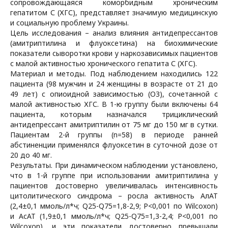
сопровождающаяся коморбидным хроническим
гепатитом С (ХГС), представляет значимую медицинскую
и социальную проблему Украины.
Цель исследования – анализ влияния антидепрессантов
(амитриптилина и флуоксетина) на биохимические
показатели сыворотки крови у наркозависимых пациентов
с малой активностью хронического гепатита С (ХГС).
Материал и методы. Под наблюдением находились 122
пациента (98 мужчин и 24 женщины в возрасте от 21 до
49 лет) с опиоидной зависимостью (ОЗ), сочетанной с
малой активностью ХГС. В 1-ю группу были включены 64
пациента, которым назначался трициклический
антидепрессант амитриптилин от 75 мг до 150 мг в сутки.
Пациентам 2-й группы (n=58) в периоде ранней
абстиненции применялся флуоксетин в суточной дозе от
20 до 40 мг.
Результаты. При динамическом наблюдении установлено,
что в 1-й группе при использовании амитриптилина у
пациентов достоверно увеличивалась интенсивность
цитолитического синдрома – росла активность АлАТ
(2,4±0,1 ммоль/л*ч; Q25-Q75=1,8-2,9; P<0,001 по Wilcoxon)
и АсАТ (1,9±0,1 ммоль/л*ч; Q25-Q75=1,3-2,4; P<0,001 по
Wilcoxon), и эти показатели достоверно превышали