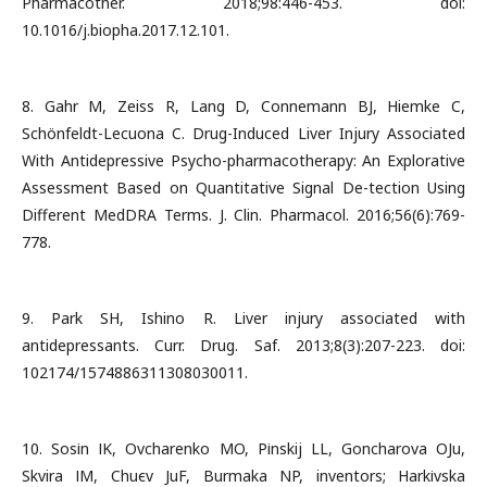
Pharmacother. 2018;98:446-453. doi:
10.1016/j.biopha.2017.12.101.
8. Gahr M, Zeiss R, Lang D, Connemann BJ, Hiemke C,
Schönfeldt-Lecuona C. Drug-Induced Liver Injury Associated
With Antidepressive Psycho-pharmacotherapy: An Explorative
Assessment Based on Quantitative Signal De-tection Using
Different MedDRA Terms. J. Clin. Pharmacol. 2016;56(6):769-
778.
9. Park SH, Ishino R. Liver injury associated with
antidepressants. Curr. Drug. Saf. 2013;8(3):207-223. doi:
102174/1574886311308030011.
10. Sosіn ІK, Ovcharenko MO, Pіnskij LL, Goncharova OJu,
Skvira ІM, Chuєv JuF, Burmaka NP, inventors; Harkіvska