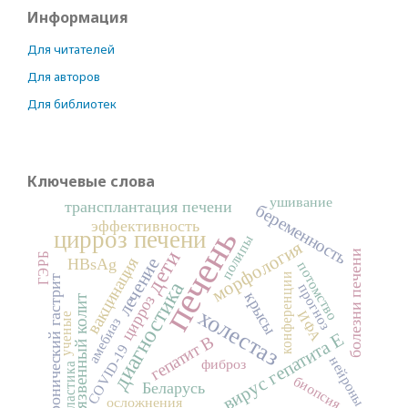
Информация
Для читателей
Для авторов
Для библиотек
Ключевые слова
ушивание
трансплантация печени
беременность
эффективность
печень
цирроз печени
полипы
морфология
дети
болезни печени
ГЭРБ
вакцинация
лечение
HBsAg
потомство
конференции
хронический гастрит
диагностика
прогноз
крысы
цирроз
язвенный колит
холестаз
ИФА
ученые
амебиаз
вирус гепатита Е
гепатит В
COVID-19
нейроны
фиброз
пластика
биопсия
Беларусь
осложнения