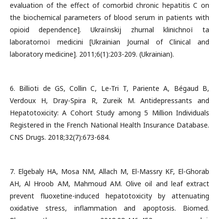
evaluation of the effect of comorbid chronic hepatitis C on
the biochemical parameters of blood serum in patients with
opioid dependence]. Ukraїnskij zhurnal klіnіchnoї ta
laboratornoї medicini [Ukrainian Journal of Clinical and
laboratory medicine]. 2011;6(1):203-209. (Ukrainian).
6. Billioti de GS, Collin C, Le-Tri T, Pariente A, Bégaud B,
Verdoux H, Dray-Spira R, Zureik M. Antidepressants and
Hepatotoxicity: A Cohort Study among 5 Million Individuals
Registered in the French National Health Insurance Database.
CNS Drugs. 2018;32(7):673-684.
7. Elgebaly HA, Mosa NM, Allach M, El-Massry KF, El-Ghorab
AH, Al Hroob AM, Mahmoud AM. Olive oil and leaf extract
prevent fluoxetine-induced hepatotoxicity by attenuating
oxidative stress, inflammation and apoptosis. Biomed.