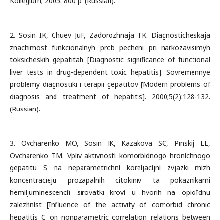
Kollegium; 2005. 800 р. (Russian).
2. Sosin IK, Chuev JuF, Zadorozhnaja TK. Diagnosticheskaja
znachimost funkcionalnyh prob pecheni pri narkozavisimyh
toksicheskih gepatitah [Diagnostic significance of functional
liver tests in drug-dependent toxic hepatitis]. Sovremennye
problemy diagnostiki i terapii gepatitov [Modern problems of
diagnosis and treatment of hepatitis]. 2000;5(2):128-132.
(Russian).
3. Ovcharenko MO, Sosіn ІK, Kazakova SЄ, Pіnskij LL,
Ovcharenko TM. Vpliv aktivnostі komorbіdnogo hronіchnogo
gepatitu S na neparametrichnі koreljacіjnі zvjazki mіzh
koncentracієju prozapalnih citokіnіv ta pokaznikami
hemіljumіnescencії sirovatki krovі u hvorih na opіoїdnu
zalezhnіst [Influence of the activity of comorbid chronic
hepatitis C on nonparametric correlation relations between