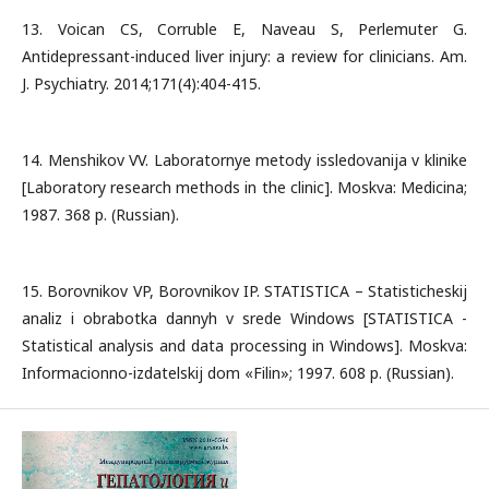
13. Voican CS, Corruble E, Naveau S, Perlemuter G.
Antidepressant-induced liver injury: a review for clinicians. Am.
J. Psychiatry. 2014;171(4):404-415.
14. Menshikov VV. Laboratornye metody issledovanija v klinike
[Laboratory research methods in the clinic]. Moskva: Medicina;
1987. 368 p. (Russian).
15. Borovnikov VP, Borovnikov IP. STATISTICA – Statisticheskij
analiz i obrabotka dannyh v srede Windows [STATISTICA -
Statistical analysis and data processing in Windows]. Moskva:
Informacionno-izdatelskij dom «Filin»; 1997. 608 p. (Russian).