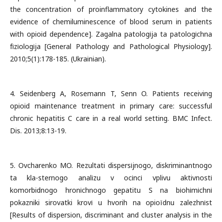
the concentration of proinflammatory cytokines and the
evidence of chemiluminescence of blood serum in patients
with opioid dependence]. Zagalna patologіja ta patologіchna
fіzіologіja [General Pathology and Pathological Physiology].
2010;5(1):178-185. (Ukrainian).
4. Seidenberg A, Rosemann T, Senn O. Patients receiving
opioid maintenance treatment in primary care: successful
chronic hepatitis C care in a real world setting. BMC Infect.
Dis. 2013;8:13-19.
5. Ovcharenko MO. Rezultati dispersіjnogo, diskriminantnogo
ta kla-sternogo analіzu v ocіncі vplivu aktivnostі
komorbidnogo hronіchnogo gepatitu S na bіohіmіchnі
pokazniki sirovatki krovі u hvorih na opioїdnu zalezhnіst
[Results of dispersion, discriminant and cluster analysis in the