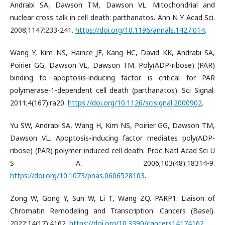
Andrabi SA, Dawson TM, Dawson VL. Mitochondrial and
nuclear cross talk in cell death: parthanatos. Ann N Y Acad Sci.
2008;1147:233-241.
https://doi.org/10.1196/annals.1427.014
.
Wang Y, Kim NS, Haince JF, Kang HC, David KK, Andrabi SA,
Poirier GG, Dawson VL, Dawson TM. Poly(ADP-ribose) (PAR)
binding to apoptosis-inducing factor is critical for PAR
polymerase-1-dependent cell death (parthanatos). Sci Signal.
2011;4(167):ra20.
https://doi.org/10.1126/scisignal.2000902
.
Yu SW, Andrabi SA, Wang H, Kim NS, Poirier GG, Dawson TM,
Dawson VL. Apoptosis-inducing factor mediates poly(ADP-
ribose) (PAR) polymer-induced cell death. Proc Natl Acad Sci U
S A. 2006;103(48):18314-9.
https://doi.org/10.1073/pnas.0606528103
.
Zong W, Gong Y, Sun W, Li T, Wang ZQ. PARP1: Liaison of
Chromatin Remodeling and Transcription. Cancers (Basel).
2022;14(17):4162.
https://doi.org/10.3390/cancers14174162
.