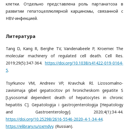
клетки. Отдельно представлена роль партанатоза в
развитии гепатоцеллюлярной карциномы, связанной с
HBV-инфекцией.
Литература
Tang D, Kang R, Berghe TV, Vandenabeele P, Kroemer. The
molecular machinery of regulated cell death. Cell Res.
2019;29(5):347-364.
https://doi.org/10.1038/s41422-019-0164-
5
.
Tsyrkunov VM, Andreev VP, Kravchuk RI. Lizosomalno-
zavisimaja gibel gepatocitov pri hronicheskom gepatite S
[Lysosomal dependent death of hepatocytes in chronic
hepatitis C]. Gepatologija i gastrojenterologija [Hepatology
and Gastroenterology]. 2020;4(1):34-44.
https://doi.org/10.25298/2616-5546-2020-4-1-34-44
.
https://elibrary.ru/oxmdyy
. (Russian).