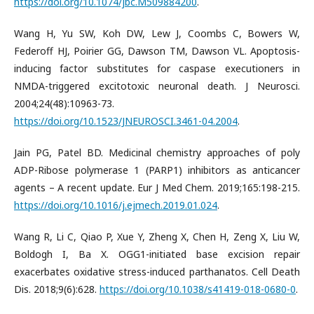
https://doi.org/10.1074/jbc.M509884200
.
Wang H, Yu SW, Koh DW, Lew J, Coombs C, Bowers W,
Federoff HJ, Poirier GG, Dawson TM, Dawson VL. Apoptosis-
inducing factor substitutes for caspase executioners in
NMDA-triggered excitotoxic neuronal death. J Neurosci.
2004;24(48):10963-73.
https://doi.org/10.1523/JNEUROSCI.3461-04.2004
.
Jain PG, Patel BD. Medicinal chemistry approaches of poly
ADP-Ribose polymerase 1 (PARP1) inhibitors as anticancer
agents – A recent update. Eur J Med Chem. 2019;165:198-215.
https://doi.org/10.1016/j.ejmech.2019.01.024
.
Wang R, Li C, Qiao P, Xue Y, Zheng X, Chen H, Zeng X, Liu W,
Boldogh I, Ba X. OGG1-initiated base excision repair
exacerbates oxidative stress-induced parthanatos. Cell Death
Dis. 2018;9(6):628.
https://doi.org/10.1038/s41419-018-0680-0
.