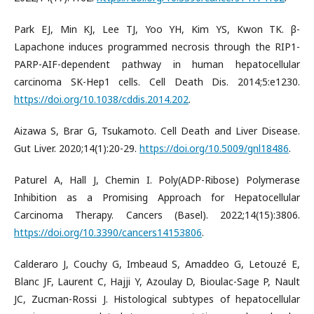
Park EJ, Min KJ, Lee TJ, Yoo YH, Kim YS, Kwon TK. β-
Lapachone induces programmed necrosis through the RIP1-
PARP-AIF-dependent pathway in human hepatocellular
carcinoma SK-Hep1 cells. Cell Death Dis. 2014;5:e1230.
https://doi.org/10.1038/cddis.2014.202
.
Aizawa S, Brar G, Tsukamoto. Cell Death and Liver Disease.
Gut Liver. 2020;14(1):20-29.
https://doi.org/10.5009/gnl18486
.
Paturel A, Hall J, Chemin I. Poly(ADP-Ribose) Polymerase
Inhibition as a Promising Approach for Hepatocellular
Carcinoma Therapy. Cancers (Basel). 2022;14(15):3806.
https://doi.org/10.3390/cancers14153806
.
Calderaro J, Couchy G, Imbeaud S, Amaddeo G, Letouzé E,
Blanc JF, Laurent C, Hajji Y, Azoulay D, Bioulac-Sage P, Nault
JC, Zucman-Rossi J. Histological subtypes of hepatocellular