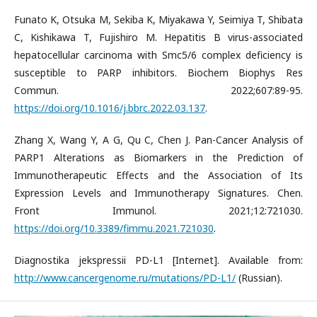
Funato K, Otsuka M, Sekiba K, Miyakawa Y, Seimiya T, Shibata
C, Kishikawa T, Fujishiro M. Hepatitis B virus-associated
hepatocellular carcinoma with Smc5/6 complex deficiency is
susceptible to PARP inhibitors. Biochem Biophys Res
Commun. 2022;607:89-95.
https://doi.org/10.1016/j.bbrc.2022.03.137
.
Zhang X, Wang Y, A G, Qu C, Chen J. Pan-Cancer Analysis of
PARP1 Alterations as Biomarkers in the Prediction of
Immunotherapeutic Effects and the Association of Its
Expression Levels and Immunotherapy Signatures. Chen.
Front Immunol. 2021;12:721030.
https://doi.org/10.3389/fimmu.2021.721030
.
Diagnostika jekspressii PD-L1 [Internet]. Available from:
http://www.cancergenome.ru/mutations/PD-L1/
(Russian).