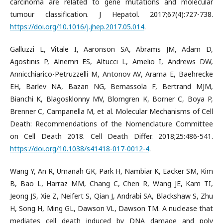
carcinoma are related to gene mutations and molecular
tumour classification. J Hepatol. 2017;67(4):727-738.
https://doi.org/10.1016/j.jhep.2017.05.014
.
Galluzzi L, Vitale I, Aaronson SA, Abrams JM, Adam D,
Agostinis P, Alnemri ES, Altucci L, Amelio I, Andrews DW,
Annicchiarico-Petruzzelli M, Antonov AV, Arama E, Baehrecke
EH, Barlev NA, Bazan NG, Bernassola F, Bertrand MJM,
Bianchi K, Blagosklonny MV, Blomgren K, Borner C, Boya P,
Brenner C, Campanella M, et al. Molecular Mechanisms of Cell
Death: Recommendations of the Nomenclature Committee
on Cell Death 2018. Cell Death Differ. 2018;25:486-541.
https://doi.org/10.1038/s41418-017-0012-4
.
Wang Y, An R, Umanah GK, Park H, Nambiar K, Eacker SM, Kim
B, Bao L, Harraz MM, Chang C, Chen R, Wang JE, Kam TI,
Jeong JS, Xie Z, Neifert S, Qian J, Andrabi SA, Blackshaw S, Zhu
H, Song H, Ming GL, Dawson VL, Dawson TM. A nuclease that
mediates cell death induced by DNA damage and poly