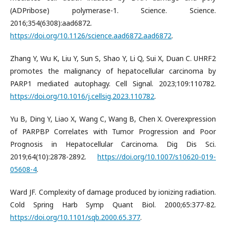
(ADPribose) polymerase-1. Science. Science.
2016;354(6308):aad6872.
https://doi.org/10.1126/science.aad6872.aad6872
.
Zhang Y, Wu K, Liu Y, Sun S, Shao Y, Li Q, Sui X, Duan C. UHRF2
promotes the malignancy of hepatocellular carcinoma by
PARP1 mediated autophagy. Cell Signal. 2023;109:110782.
https://doi.org/10.1016/j.cellsig.2023.110782
.
Yu B, Ding Y, Liao X, Wang C, Wang B, Chen X. Overexpression
of PARPBP Correlates with Tumor Progression and Poor
Prognosis in Hepatocellular Carcinoma. Dig Dis Sci.
2019;64(10):2878-2892.
https://doi.org/10.1007/s10620-019-
05608-4
.
Ward JF. Complexity of damage produced by ionizing radiation.
Cold Spring Harb Symp Quant Biol. 2000;65:377-82.
https://doi.org/10.1101/sqb.2000.65.377
.