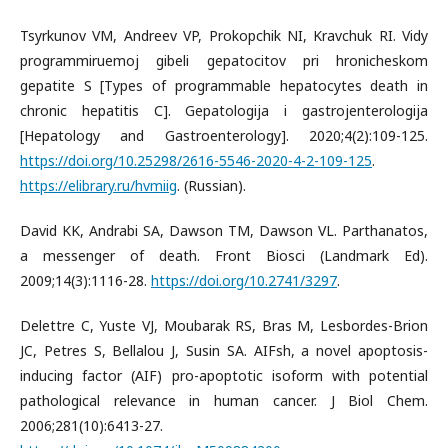
Tsyrkunov VM, Andreev VP, Prokopchik NI, Kravchuk RI. Vidy
programmiruemoj gibeli gepatocitov pri hronicheskom
gepatite S [Types of programmable hepatocytes death in
chronic hepatitis С]. Gepatologija i gastrojenterologija
[Hepatology and Gastroenterology]. 2020;4(2):109-125.
https://doi.org/10.25298/2616-5546-2020-4-2-109-125
.
https://elibrary.ru/hvmiig
. (Russian).
David KK, Andrabi SA, Dawson TM, Dawson VL. Parthanatos,
a messenger of death. Front Biosci (Landmark Ed).
2009;14(3):1116-28.
https://doi.org/10.2741/3297
.
Delettre C, Yuste VJ, Moubarak RS, Bras M, Lesbordes-Brion
JC, Petres S, Bellalou J, Susin SA. AIFsh, a novel apoptosis-
inducing factor (AIF) pro-apoptotic isoform with potential
pathological relevance in human cancer. J Biol Chem.
2006;281(10):6413-27.