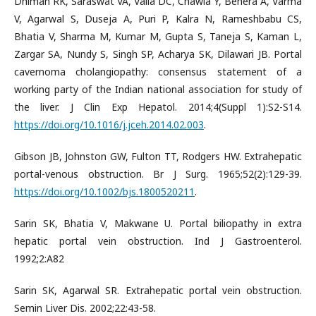
Dhiman RK, Saraswat VA, Valla DC, Chawla Y, Behera A, Varma
V, Agarwal S, Duseja A, Puri P, Kalra N, Rameshbabu CS,
Bhatia V, Sharma M, Kumar M, Gupta S, Taneja S, Kaman L,
Zargar SA, Nundy S, Singh SP, Acharya SK, Dilawari JB. Portal
cavernoma cholangiopathy: consensus statement of a
working party of the Indian national association for study of
the liver. J Clin Exp Hepatol. 2014;4(Suppl 1):S2-S14.
https://doi.org/10.1016/j.jceh.2014.02.003
.
Gibson JB, Johnston GW, Fulton TT, Rodgers HW. Extrahepatic
portal-venous obstruction. Br J Surg. 1965;52(2):129-39.
https://doi.org/10.1002/bjs.1800520211
.
Sarin SK, Bhatia V, Makwane U. Portal biliopathy in extra
hepatic portal vein obstruction. Ind J Gastroenterol.
1992;2:A82
Sarin SK, Agarwal SR. Extrahepatic portal vein obstruction.
Semin Liver Dis. 2002;22:43-58.