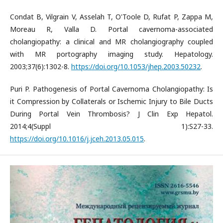
Condat B, Vilgrain V, Asselah T, O'Toole D, Rufat P, Zappa M,
Moreau R, Valla D. Portal cavernoma-associated
cholangiopathy: a clinical and MR cholangiography coupled
with MR portography imaging study. Hepatology.
2003;37(6):1302-8.
https://doi.org/10.1053/jhep.2003.50232
.
Puri P. Pathogenesis of Portal Cavernoma Cholangiopathy: Is
it Compression by Collaterals or Ischemic Injury to Bile Ducts
During Portal Vein Thrombosis? J Clin Exp Hepatol.
2014;4(Suppl 1):S27-33.
https://doi.org/10.1016/j.jceh.2013.05.015
.