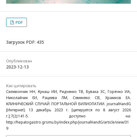
PDF
Загрузок PDF: 435
Опубликован
2023-12-13
Как цитировать
Силивончик НН, Кунаш ИИ, Ридченко ТВ, Бувака ЗС, Горячко ИА,
Николайчик ЕИ, Рацеева ЛМ, Семеняко СВ, Храмков ЕА.
КЛИНИЧЕСКИЙ СЛУЧАЙ ПОРТАЛЬНОЙ БИЛИОПАТИИ. journalHandG
[Интернет]. 13 декабрь 2023 г. [цитируется по 8 август 2026
г.];7(2):141-5. доступно на:
http://hepatogastro.grsmu.by/index.php/journalHandG/article/view/31
9