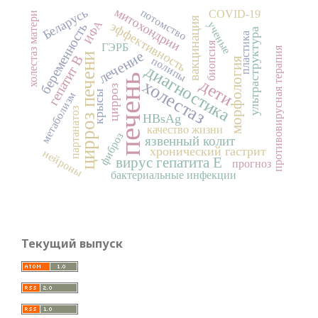
митохондрии
Беларусь
потомство
COVID-19
холестаз матери
вакцинация
ИФА
ученые
эффективность
беременность
ультраструктура
пластика
биопсия
ГЭРБ
противовирусная терапия
лечение
цирроз печени
гепатит В
полипы
морфология
диагностика
печень
дети
холестаз
цирроз
крысы
метаболизм
партанатоз
HBsAg
качество жизни
фиброз
язвенный колит
хронический гастрит
нейроны
вирус гепатита Е
прогноз
бактериальные инфекции
Текущий выпуск