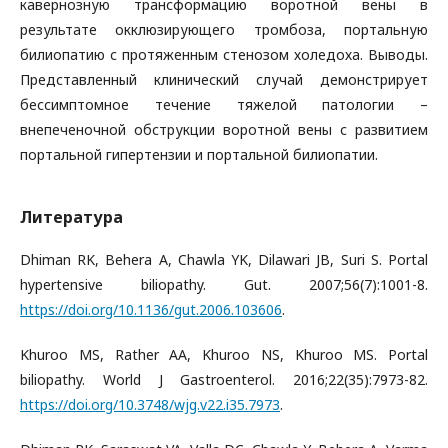
кавернозную трансформацию воротной вены в
результате окклюзирующего тромбоза, портальную
билиопатию с протяженным стенозом холедоха. Выводы.
Представленный клинический случай демонстрирует
бессимптомное течение тяжелой патологии –
внепеченочной обструкции воротной вены с развитием
портальной гипертензии и портальной билиопатии.
Литература
Dhiman RK, Behera A, Chawla YK, Dilawari JB, Suri S. Portal
hypertensive biliopathy. Gut. 2007;56(7):1001-8.
https://doi.org/10.1136/gut.2006.103606
.
Khuroo MS, Rather AA, Khuroo NS, Khuroo MS. Portal
biliopathy. World J Gastroenterol. 2016;22(35):7973-82.
https://doi.org/10.3748/wjg.v22.i35.7973
.