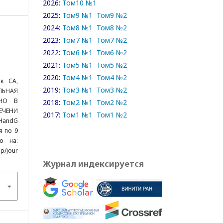
2026:
Том10 №1
2025:
Том9 №1
Том9 №2
2024:
Том8 №1
Том8 №2
2023:
Том7 №1
Том7 №2
2022:
Том6 №1
Том6 №2
2021:
Том5 №1
Том5 №2
2020:
Том4 №1
Том4 №2
к СА,
2019:
Том3 №1
Том3 №2
ЛЬНАЯ
ЕНО В
2018:
Том2 №1
Том2 №2
ЧЕНИ
2017:
Том1 №1
Том1 №2
lHandG
я по 9
но на:
p/jour
Журнал индексируется