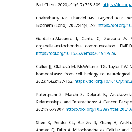
Biol Chem. 2020;401(6-7):793-809.
https://doi.or
Chakrabarty RP, Chandel NS. Beyond ATP, new
Biochem (Lond). 2022;44(4):2-8.
https://doi.org/1
Gordaliza-Alaguero I, Cantó C, Zorzano A. M
organelle–mitochondria communication. EMBO 
https://doi.org/10.15252/embr.201947928
.
Collier JJ, Oláhová M, McWilliams TG, Taylor RW. M
homeostasis: from cell biology to neurological 
2023;46(2):137-152.
https://doi.org/10.1016/j.tins
Patergnani S, Marchi S, Delprat B, Wieckowski 
Relationships and Interactions: A Cancer Perspec
2021;9:678307.
https://doi.org/10.3389/fcell.2021
Shen K, Pender CL, Bar-Ziv R, Zhang H, Wickha
Ahmad Q, Dillin A. Mitochondria as Cellular and 