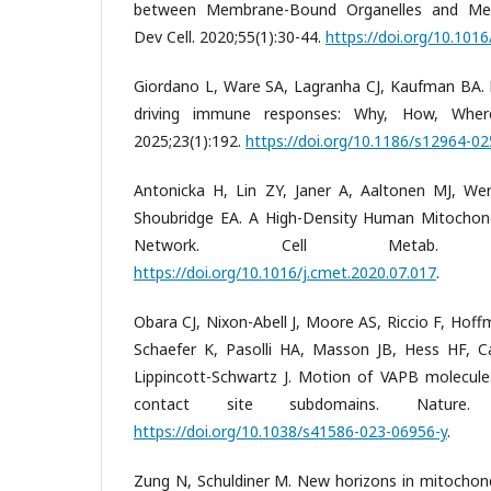
between Membrane-Bound Organelles and Mem
Dev Cell. 2020;55(1):30-44.
https://doi.org/10.1016
Giordano L, Ware SA, Lagranha CJ, Kaufman BA. 
driving immune responses: Why, How, Wher
2025;23(1):192.
https://doi.org/10.1186/s12964-0
Antonicka H, Lin ZY, Janer A, Aaltonen MJ, We
Shoubridge EA. A High-Density Human Mitochondr
Network. Cell Metab. 2020;32
https://doi.org/10.1016/j.cmet.2020.07.017
.
Obara CJ, Nixon-Abell J, Moore AS, Riccio F, Hof
Schaefer K, Pasolli HA, Masson JB, Hess HF, C
Lippincott-Schwartz J. Motion of VAPB molecule
contact site subdomains. Nature. 202
https://doi.org/10.1038/s41586-023-06956-y
.
Zung N, Schuldiner M. New horizons in mitochondr