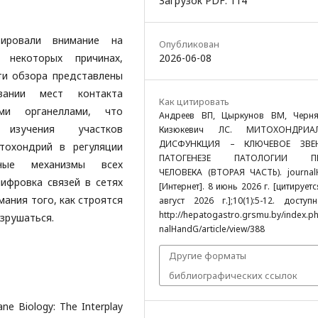
Загрузок PDF: 114
ировали внимание на
Опубликован
2026-06-08
 некоторых причинах,
ти обзора представлены
вании мест контакта
Как цитировать
ми органеллами, что
Андреев ВП, Цыркунов ВМ, Черня
изучения участков
Кизюкевич ЛС. МИТОХОНДРИА
ДИСФУНКЦИЯ – КЛЮЧЕВОЕ ЗВ
тохондрий в регуляции
ПАТОГЕНЕЗЕ ПАТОЛОГИИ ПЕ
тные механизмы всех
ЧЕЛОВЕКА (ВТОРАЯ ЧАСТЬ). journa
ифровка связей в сетях
[Интернет]. 8 июнь 2026 г. [цитируетс
ания того, как строятся
август 2026 г.];10(1):5-12. доступ
http://hepatogastro.grsmu.by/index.ph
азрушаться.
nalHandG/article/view/388
Другие форматы
библиографических ссылок
e Biology: The Interplay