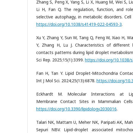
Zhang S, Peng X, Yang S, Li X, Huang M, Wei S, Li
Li H, Fan Q. The regulation, function, and rol
selective autophagy, in metabolic disorders. Cell
https://doi.org/10.1038/s41419-022-04593-3
.
Xu Y, Zhang Y, Sun W, Tang Q, Feng W, Xiao H, Wa
Y, Zhang H, Lu J. Characteristics of different l
contacts patterns during lipid droplet metaboli
Sci Rep. 2025;15(1):3399.
https://doi.org/10.1038
Fan H, Tan Y. Lipid Droplet-Mitochondria Contac
Int J Mol Sci. 2024;25(13):6878.
https://doi.org/10
Eckhardt M. Molecular Interactions at Lip
Membrane Contact Sites in Mammalian Cells. L
https://doi.org/10.3390/lipidology2030016
.
Talari NK, Mattam U, Meher NK, Paripati AK, Mah
Sepuri NBV. Lipid-droplet associated mitocho