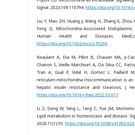
Signal. 2023;109:110794.
https://doi.org/10.1016/j
Liu Y, Mao ZH, Huang J, Wang H, Zhang X, Zhou X,
Feng Q. Mitochondria-Associated Endoplasmic
Human Health and Diseases. MedComm
https://doi.org/10.1002/mco2.70259
.
Beaulant A, Dia M, Pillot B, Chauvin MA, Ji-Cao
Chanon S, Vieille-Marchiset A, Da Silva CC, Patou
Tran A, Gual P, Vidal H, Gomez L, Paillard M,
reticulum-mitochondria miscommunication is an e
hepatic insulin resistance and steatosis. J Hep
https://doi.org/10.1016/j.jhep.2022.03.017
.
Li Z, Deng W, Yang L, Tang C, Yue JM, Monteiro 
Lipid metabolism in homeostasis and disease. Sig
2026;11(1):55.
https://doi.org/10.1038/s41392-02