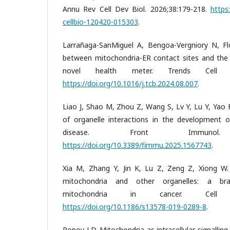
Annu Rev Cell Dev Biol. 2026;38:179-218.
https
cellbio-120420-015303
.
Larrañaga-SanMiguel A, Bengoa-Vergniory N, Fl
between mitochondria-ER contact sites and the
novel health meter. Trends Cell Bio
https://doi.org/10.1016/j.tcb.2024.08.007
.
Liao J, Shao M, Zhou Z, Wang S, Lv Y, Lu Y, Yao F
of organelle interactions in the development of
disease. Front Immunol. 20
https://doi.org/10.3389/fimmu.2025.1567743
.
Xia M, Zhang Y, Jin K, Lu Z, Zeng Z, Xiong 
mitochondria and other organelles: a br
mitochondria in cancer. Cell B
https://doi.org/10.1186/s13578-019-0289-8
.
Popov LD. Mitochondria as intracellular signalling