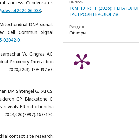
Выпуск
braneless Condensates.
Том 10 № 1 (2026): ГЕПАТОЛО
/j.devcel.2020.06.033
.
ГАСТРОЭНТЕРОЛОГИЯ
Mitochondrial DNA signals
Раздел
e? Cell Commun Signal.
Обзоры
25-02042-0
.
raarpachai W, Gingras AC,
ial Proximity Interaction
(3):479-497.e9.
fman DP, Shtengel G, Xu CS,
alderon CP, Blackstone C,
s reveals ER-mitochondria
4;626(7997):169-176.
ial contact site research.