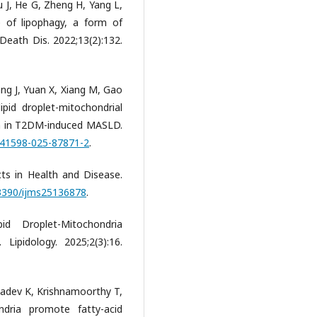
u J, He G, Zheng H, Yang L,
e of lipophagy, a form of
 Death Dis. 2022;13(2):132.
ng J, Yuan X, Xiang M, Gao
ipid droplet-mitochondrial
sm in T2DM-induced MASLD.
/s41598-025-87871-2
.
ts in Health and Disease.
.3390/ijms25136878
.
id Droplet-Mitochondria
ipidology. 2025;2(3):16.
adev K, Krishnamoorthy T,
ndria promote fatty-acid