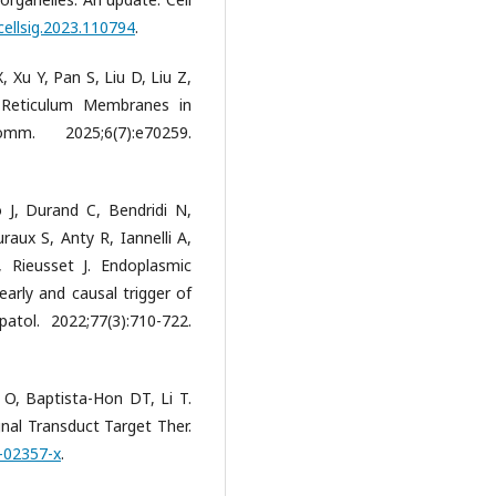
.cellsig.2023.110794
.
 Xu Y, Pan S, Liu D, Liu Z,
 Reticulum Membranes in
. 2025;6(7):e70259.
 J, Durand C, Bendridi N,
raux S, Anty R, Iannelli A,
 Rieusset J. Endoplasmic
arly and causal trigger of
atol. 2022;77(3):710-722.
O, Baptista-Hon DT, Li T.
nal Transduct Target Ther.
5-02357-x
.