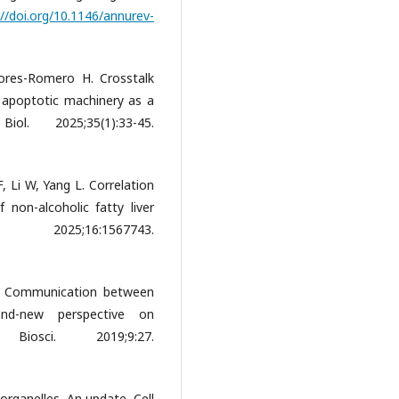
://doi.org/10.1146/annurev-
ores-Romero H. Crosstalk
 apoptotic machinery as a
l. 2025;35(1):33-45.
, Li W, Yang L. Correlation
 non-alcoholic fatty liver
25;16:1567743.
W. Communication between
and-new perspective on
iosci. 2019;9:27.
 organelles. An update. Cell