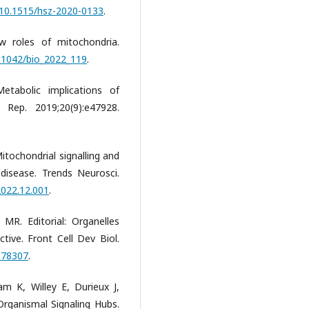
g/10.1515/hsz-2020-0133
.
 roles of mitochondria.
0.1042/bio_2022_119
.
etabolic implications of
Rep. 2019;20(9):e47928.
itochondrial signalling and
disease. Trends Neurosci.
.2022.12.001
.
MR. Editorial: Organelles
tive. Front Cell Dev Biol.
.678307
.
m K, Willey E, Durieux J,
Organismal Signaling Hubs.